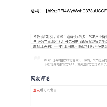
活动：【
hKszRFt4WyWwhC373uUSCF
谷歌“;最强芯片”来袭！速度快4倍多！PCB产业链
创!维数字重.磅中标！开启AI电视管家赋能智慧生
摩根:士丹利：—明年亚洲信用债市场料转为净供给
声明：证券时报力求信息真实、准确，文章提及内
下载“证券时报”官方APP，或关注官方微信公众
网友评论
登录
后可以发言