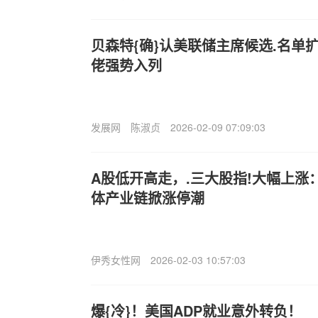
贝森特{确}认美联储主席候选.名单
佬强势入列
发展网
陈淑贞
2026-02-09 07:09:03
A股低开高走，.三大股指!大幅上涨：
体产业链掀涨停潮
伊秀女性网
2026-02-03 10:57:03
爆{冷}！美国ADP就业意外转负！