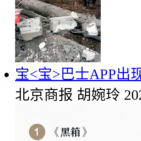
宝<宝>巴士APP
北京商报
胡婉玲
20