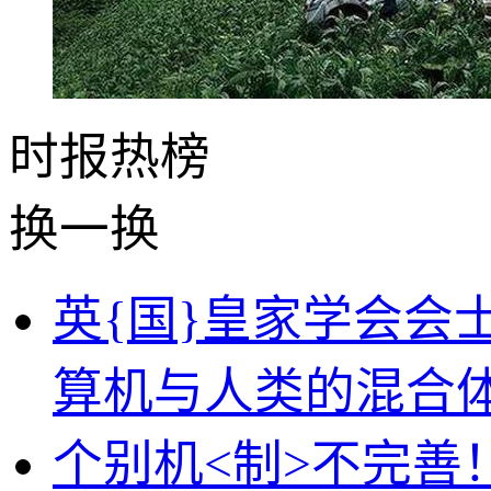
时报
热榜
换一换
英{国}皇家学会会士M
算机与人类的混合
个别机<制>不完善！