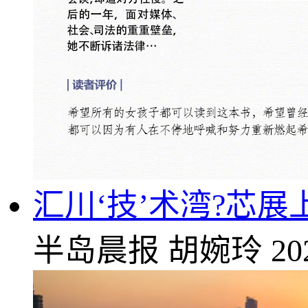
汇川‘技’术湾?芯
半岛晨报
胡婉玲
20