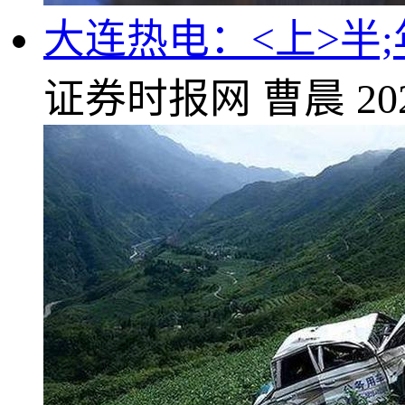
大连热电：<上>半;
证券时报网
曹晨
20