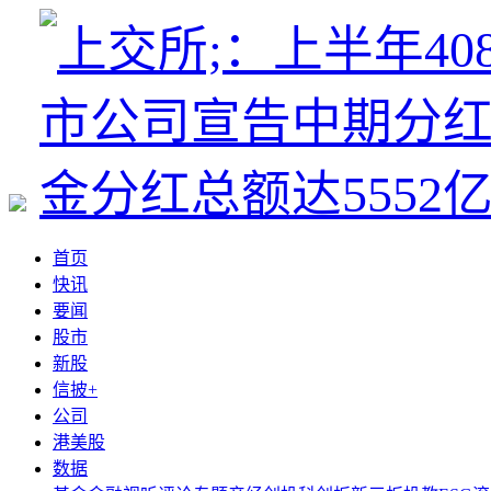
首页
快讯
要闻
股市
新股
信披+
公司
港美股
数据