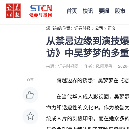
首页
快讯
要闻
股市
您当前的位置：
证券时报
>
公司
>
正文
从禁忌边缘到演技爆
访》中吴梦梦的多重
来源：证券时报网
作者：欧阳夏丹
2026-
跨越边界的诱惑：吴梦梦在《老
点赞
在当代华人成人影视圈，吴梦
命力和话题性的文化IP。作为被誉为
统成人片的刻板印象。而在她众多