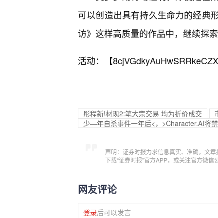
可以创造出具有持久生命力的经典
访》这样高质量的作品中，继续探索
活动：【
8cjVGdkyAuHwSRRkeCZX
彤程新!材现2:笔大宗交易 均为折价成交
少—年自杀事件一年后<，>Character.AI
声明：证券时报力求信息真实、准确，文章
下载“证券时报”官方APP，或关注官方微
网友评论
登录
后可以发言