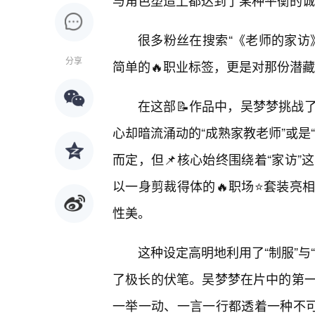
与角色塑造上都达到了某种平衡的诚
很多粉丝在搜索“《老师的家访
分享
简单的🔥职业标签，更是对那份潜藏
在这部📝作品中，吴梦梦挑战
心却暗流涌动的“成熟家教老师”或是
而定，但📌核心始终围绕着“家访
以一身剪裁得体的🔥职场⭐套装亮
性美。
这种设定高明地利用了“制服”与
了极长的伏笔。吴梦梦在片中的第
一举一动、一言一行都透着一种不可