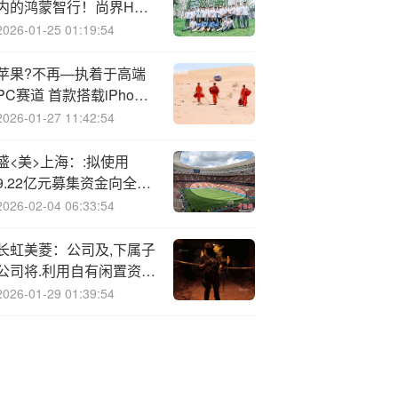
内的鸿蒙智行！尚界H5
核心信息一图看懂
2026-01-25 01:19:54
苹果?不再—执着于高端
C赛道 首款搭载iPhone
芯片的“低价版Mac”即将
2026-01-27 11:42:54
问世
盛<美>上海：:拟使用
9.22亿元募集资金向全资
子公司增资以实施募投项
2026-02-04 06:33:54
目
长虹美菱：公司及,下属子
公司将.利用自有闲置资金
合计不超过75.5亿元人民
2026-01-29 01:39:54
币进行投资购买银行理财
产品