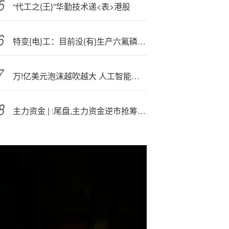
“代工之{王}”华勤技术递<表>港股
特变{电}工：目前没{有}生产六氟磷酸锂产品
万!亿美元泡沫越吹越大 人工智能的2025颇具互联网1999的气息
主力资金 | :尾盘,主力资金逆市抢筹4股