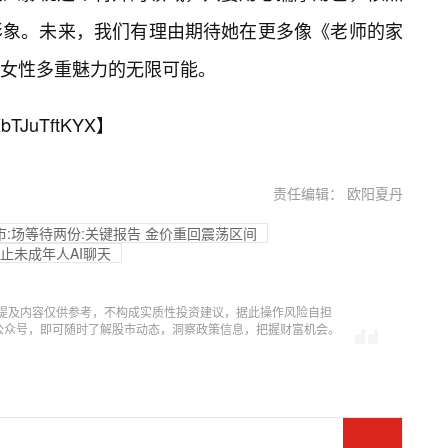
形象。未来，我们有理由期待她在更多像《老师的家
女性多重魅力的无限可能。
bTJuTftKYX
】
责任编辑： 欧阳夏丹
市:场等待两份:关键报告 金价重回震荡区间
将禁止未成年人AI聊天
提及内容仅供参考，不构成实质性投资建议，据此操作风险自担
信公众号，即可随时了解股市动态，洞察政策信息，把握财富机会。