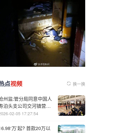
热点
视频
换一换
沧州监:管分局同意中国人
寿泊头支公司交河镇营销
服务部变更营业场所
2026-02-05 17:27:54
16.98‘万’起? 首款20万以